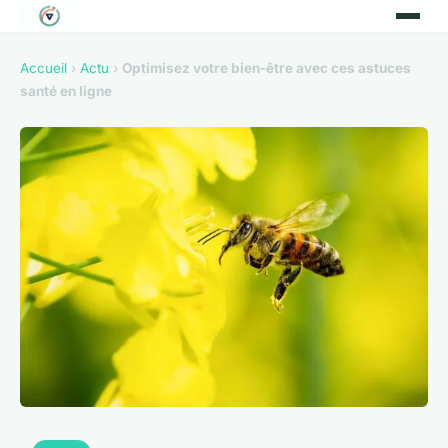
Accueil
›
Actu
›
Optimisez votre bien-être avec ces astuces
santé en ligne