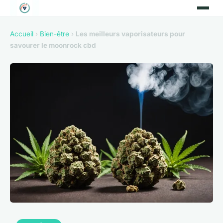
Accueil
›
Bien-être
›
Les meilleurs vaporisateurs pour
savourer le moonrock cbd