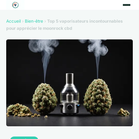
Accueil
›
Bien-être
›
Top 5 vaporisateurs incontournables
pour apprécier le moonrock cbd