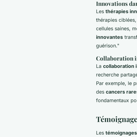
Innovations dan
Les
thérapies in
thérapies ciblées,
cellules saines, 
innovantes
trans
guérison."
Collaboration i
La
collaboration 
recherche partagé
Par exemple, le p
des
cancers rare
fondamentaux pou
Témoignages
Les
témoignages 