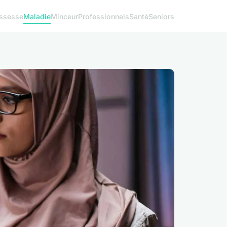
ssesse
Maladie
Minceur
Professionnels
Santé
Seniors