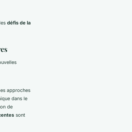
 les
défis de la
res
ouvelles
des approches
nique dans le
ion de
centes
sont