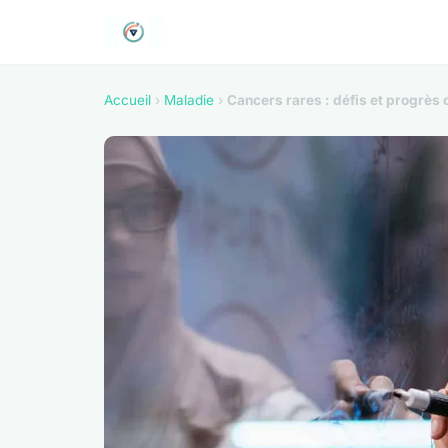
Accueil
›
Maladie
›
Cancers rares : défis et progrès 