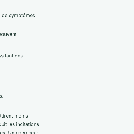
son de symptômes
 souvent
ssitant des
s.
ttirent moins
it les incitations
ues. Un chercheur