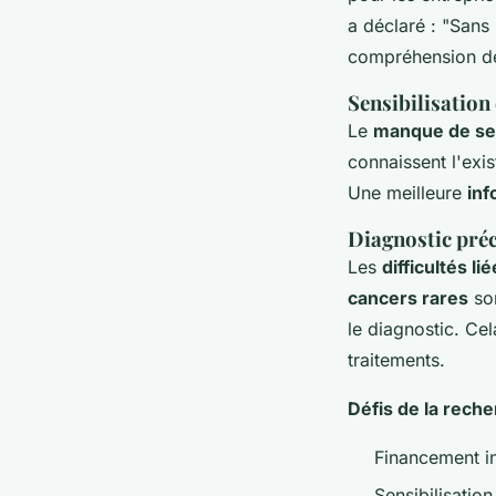
a déclaré : "Sans 
compréhension de
Sensibilisation
Le
manque de sen
connaissent l'exis
Une meilleure
inf
Diagnostic pré
Les
difficultés l
cancers rares
son
le diagnostic. Ce
traitements.
Défis de la rech
Financement in
Sensibilisation