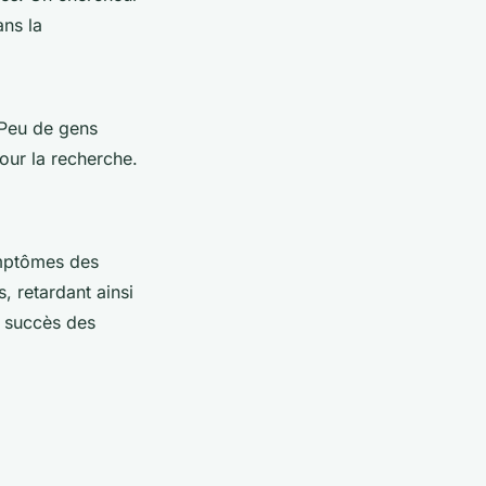
ans la
 Peu de gens
pour la recherche.
ymptômes des
 retardant ainsi
e succès des