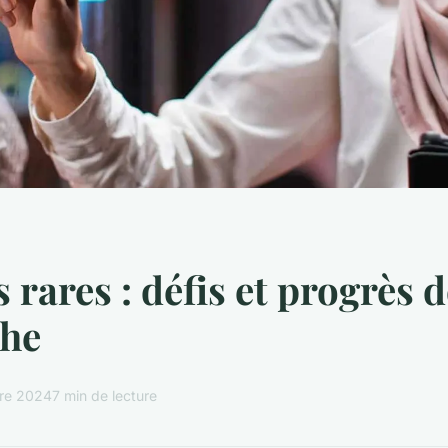
 rares : défis et progrès d
che
re 2024
7 min de lecture