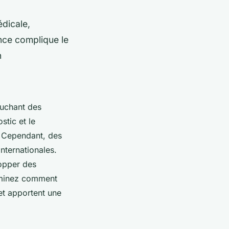
dicale,
ence complique le
n
ouchant des
stic et le
. Cependant, des
nternationales.
lopper des
xaminez comment
et apportent une