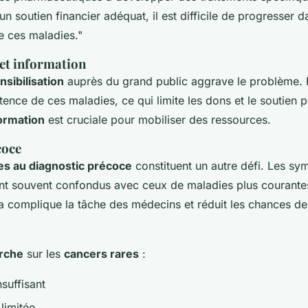
un soutien financier adéquat, il est difficile de progresser d
 ces maladies."
 et information
sibilisation
auprès du grand public aggrave le problème.
tence de ces maladies, ce qui limite les dons et le soutien 
ormation
est cruciale pour mobiliser des ressources.
coce
iées au diagnostic précoce
constituent un autre défi. Les s
t souvent confondus avec ceux de maladies plus courantes,
la complique la tâche des médecins et réduit les chances d
erche
sur les
cancers rares
:
suffisant
 limitée