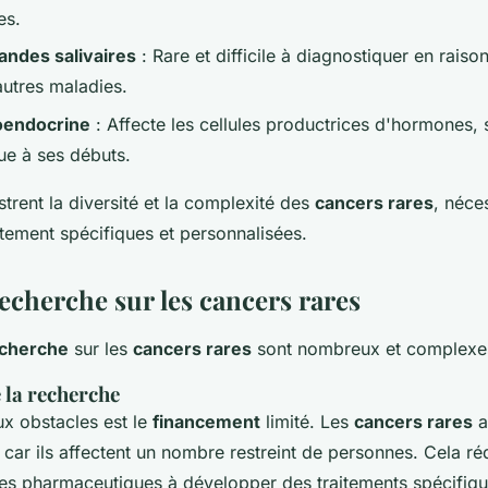
es.
andes salivaires
: Rare et difficile à diagnostiquer en rai
autres maladies.
oendocrine
: Affecte les cellules productrices d'hormones,
e à ses débuts.
trent la diversité et la complexité des
cancers rares
, néce
tement spécifiques et personnalisées.
recherche sur les cancers rares
echerche
sur les
cancers rares
sont nombreux et complexe
 la recherche
ux obstacles est le
financement
limité. Les
cancers rares
a
car ils affectent un nombre restreint de personnes. Cela rédu
ses pharmaceutiques à développer des traitements spécifiq