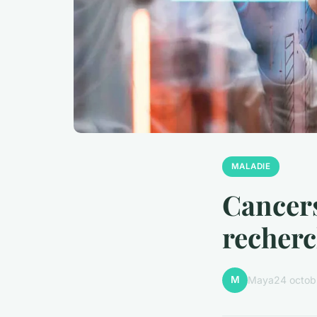
MALADIE
Cancers
recher
M
Maya
24 octob